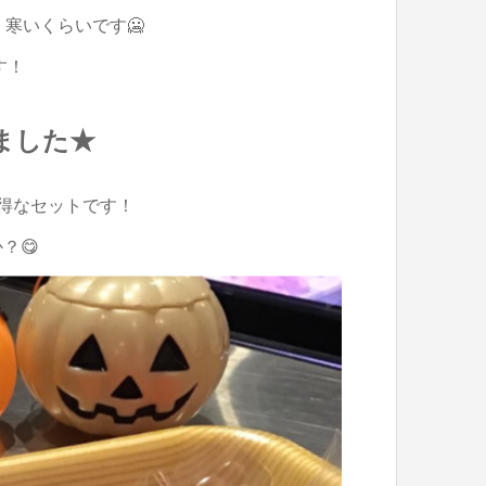
寒いくらいです🥶
す！
ました★
得なセットです！
？😋