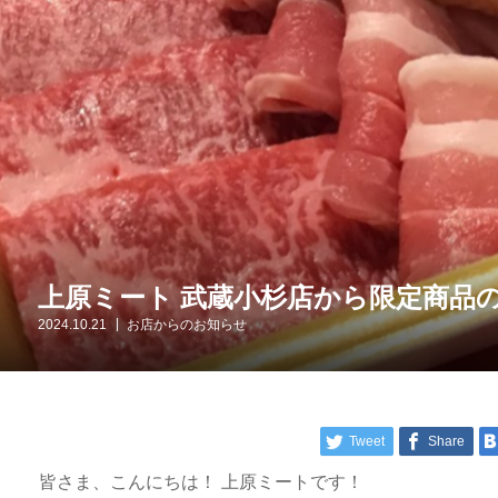
上原ミート 武蔵小杉店から限定商品の
2024.10.21
お店からのお知らせ
Tweet
Share
皆さま、こんにちは！ 上原ミートです！